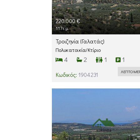
220.000 €
117τ.μ.
Τροιζηνία
(Γαλατάς)
Πολυκατοικία/Κτίριο
4
2
1
1
ΛΕΠΤΟΜΕΡ
Κωδικός:
1904231