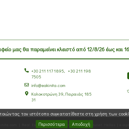
αφείο μας θα παραμείνει κλειστό από 12/8/26 έως και 16
+30 211 117 1895
,
+30 211 198
7505
info@eakinita.com
Κολοκοτρώνη 39, Πειραιάς 185
31
μοποιώντας τον ιστότοπο συγκατατίθεστε στη χρήση των cooki
Περισσότερα
Αποδοχή
inita.com | Real Estate in Greece
-
Powered by
Fortunet Hellas
|
e-age