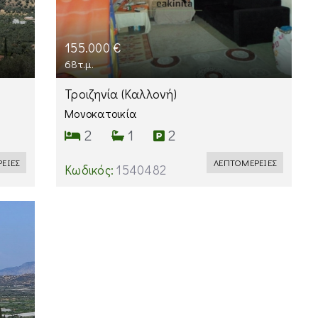
155.000 €
68τ.μ.
Τροιζηνία
(Καλλονή)
Μονοκατοικία
2
1
2
ΕΙΕΣ
ΛΕΠΤΟΜΕΡΕΙΕΣ
Κωδικός:
1540482