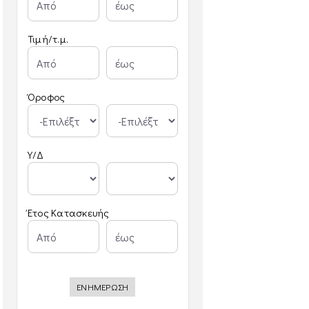
Τιμή/τ.μ.
Όροφος
Υ/Δ
Έτος Κατασκευής
ΕΝΗΜΕΡΩΣΗ