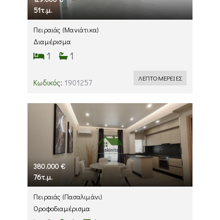
51τ.μ.
Πειραιάς
(Μανιάτικα)
Διαμέρισμα
1
1
ΛΕΠΤΟΜΕΡΕΙΕΣ
Κωδικός:
1901257
380.000 €
76τ.μ.
Πειραιάς
(Πασαλιμάνι)
Οροφοδιαμέρισμα