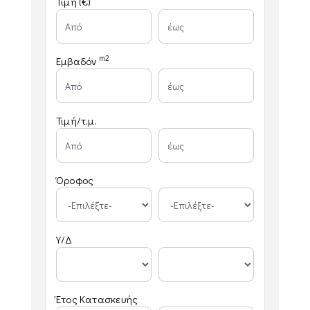
Τιμή (€)
m2
Εμβαδόν
Τιμή/τ.μ.
Όροφος
Υ/Δ
Έτος Κατασκευής