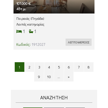
107.000 €
45τ.μ.
Πειραιάς
(Πηγάδα)
Λοιπές κατηγορίες
1
1
ΛΕΠΤΟΜΕΡΕΙΕΣ
Κωδικός:
1912027
1
2
3
4
5
6
7
8
9
10
...
»
ΑΝΑΖΗΤΗΣΗ