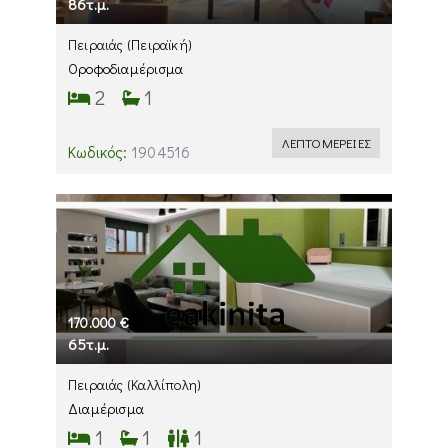
86τ.μ.
Πειραιάς
(Πειραϊκή)
Οροφοδιαμέρισμα
2
1
ΛΕΠΤΟΜΕΡΕΙΕΣ
Κωδικός:
1904516
170.000 €
65τ.μ.
Πειραιάς
(Καλλίπολη)
Διαμέρισμα
1
1
1