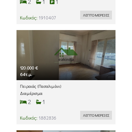
2
1
1
ΛΕΠΤΟΜΕΡΕΙΕΣ
Κωδικός:
1910407
120.000 €
64τ.μ.
Πειραιάς
(Πασαλιμάνι)
Διαμέρισμα
2
1
ΛΕΠΤΟΜΕΡΕΙΕΣ
Κωδικός:
1882836