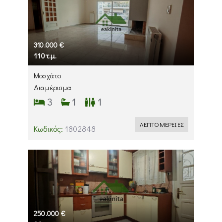
310.000 €
110τ.μ.
Μοσχάτο
Διαμέρισμα
3
1
1
ΛΕΠΤΟΜΕΡΕΙΕΣ
Κωδικός:
1802848
250.000 €