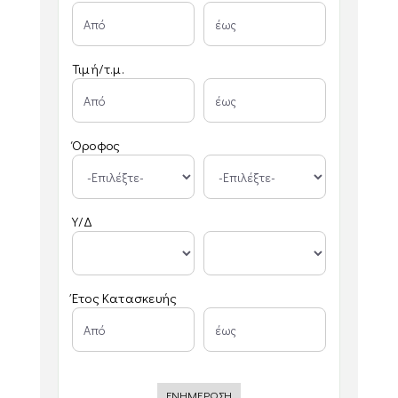
Τιμή/τ.μ.
Όροφος
Υ/Δ
Έτος Κατασκευής
ΕΝΗΜΕΡΩΣΗ