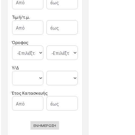
Τιμή/τ.μ.
Όροφος
Υ/Δ
Έτος Κατασκευής
ΕΝΗΜΕΡΩΣΗ