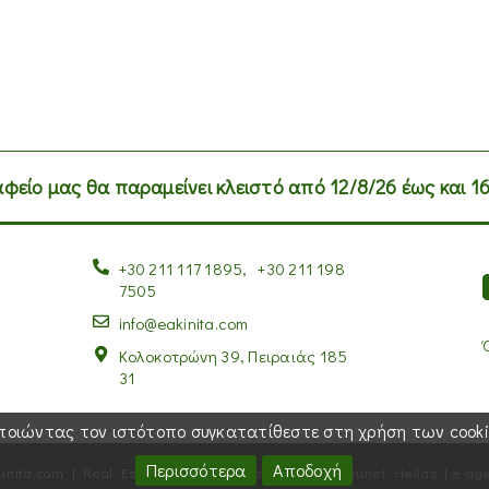
αφείο μας θα παραμείνει κλειστό από 12/8/26 έως και 16
+30 211 117 1895
,
+30 211 198
7505
info@eakinita.com
Κολοκοτρώνη 39, Πειραιάς 185
31
μοποιώντας τον ιστότοπο συγκατατίθεστε στη χρήση των cooki
Περισσότερα
Αποδοχή
inita.com | Real Estate in Greece
-
Powered by
Fortunet Hellas
|
e-age