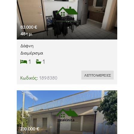
83.000 €
48τ.μ.
Δάφνη
Διαμέρισμα
1
1
ΛΕΠΤΟΜΕΡΕΙΕΣ
Κωδικός:
1898380
230.000 €