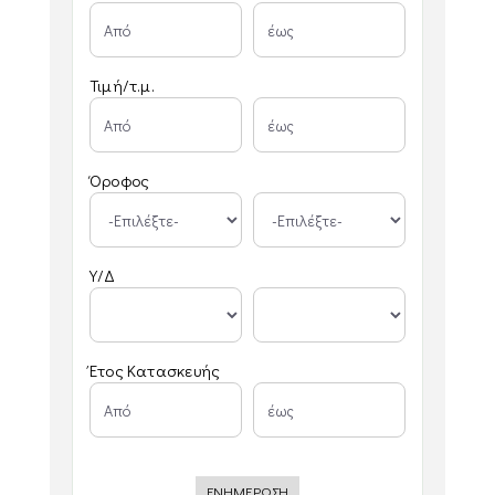
Τιμή/τ.μ.
Όροφος
Υ/Δ
Έτος Κατασκευής
ΕΝΗΜΕΡΩΣΗ